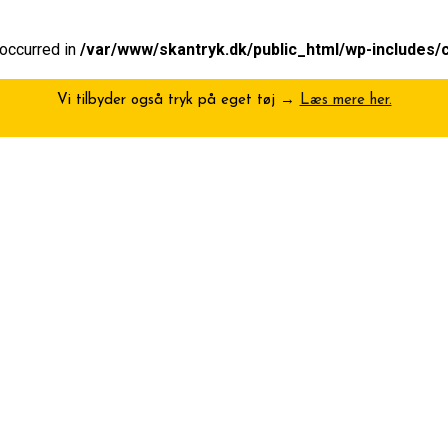
 occurred in
/var/www/skantryk.dk/public_html/wp-includes/
Vi tilbyder også tryk på eget tøj →
Læs mere her.