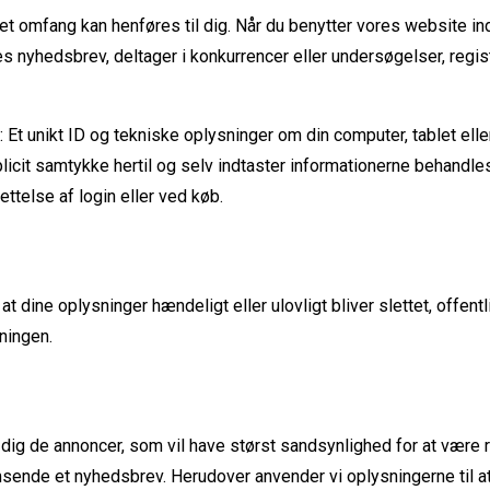
ndet omfang kan henføres til dig. Når du benytter vores website 
ores nyhedsbrev, deltager i konkurrencer eller undersøgelser, regi
 Et unikt ID og tekniske oplysninger om din computer, tablet elle
splicit samtykke hertil og selv indtaster informationerne behand
ttelse af login eller ved køb.
at dine oplysninger hændeligt eller ulovligt bliver slettet, offen
ningen.
dig de annoncer, som vil have størst sandsynlighed for at være re
emsende et nyhedsbrev. Herudover anvender vi oplysningerne til a