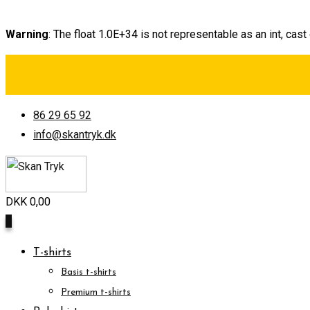
Warning
: The float 1.0E+34 is not representable as an int, cast
Skip
to
content
86 29 65 92
info@skantryk.dk
DKK
0,00
0
T-shirts
Basis t-shirts
Premium t-shirts