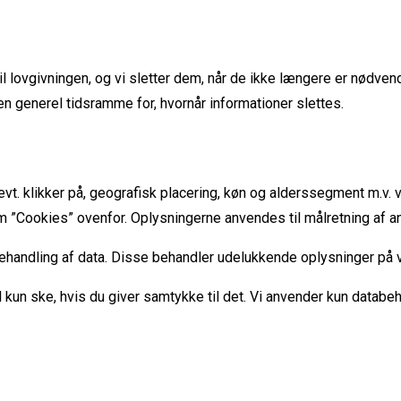
 til lovgivningen, og vi sletter dem, når de ikke længere er nødv
en generel tidsramme for, hvornår informationer slettes.
vt. klikker på, geografisk placering, køn og alderssegment m.v. v
t om ”Cookies” ovenfor. Oplysningerne anvendes til målretning af a
 behandling af data. Disse behandler udelukkende oplysninger på
kun ske, hvis du giver samtykke til det. Vi anvender kun databeha