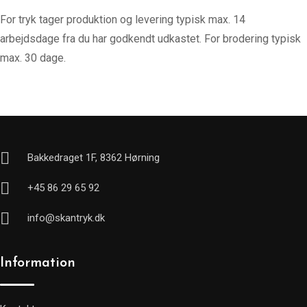
For tryk tager produktion og levering typisk max. 14
arbejdsdage fra du har godkendt udkastet. For brodering typisk
max. 30 dage.
Bakkedraget 1F, 8362 Hørning
+45 86 29 65 92
info@skantryk.dk
Information