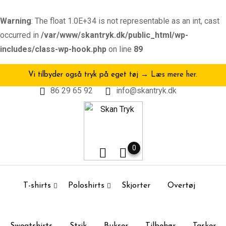
Warning
: The float 1.0E+34 is not representable as an int, cast
occurred in
/var/www/skantryk.dk/public_html/wp-
includes/class-wp-hook.php
on line
89
Skip
Vi tilbyder også tryk på eget tøj →
Læs mere her.
to
86 29 65 92
info@skantryk.dk
content
0
T-shirts
Poloshirts
Skjorter
Overtøj